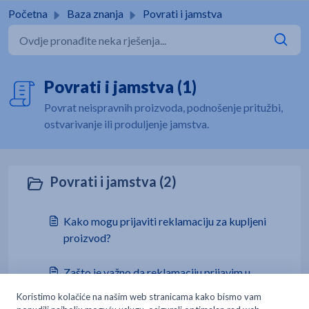
Preskoči na glavni sadržaj
Početna
Baza znanja
Povrati i jamstva
Povrati i jamstva (1)
Povrat neispravnih proizvoda, podnošenje pritužbi,
ostvarivanje ili produljenje jamstva.
Povrati i jamstva (2)
Kako mogu prijaviti reklamaciju za kupljeni
proizvod?
Zašto je važno da reklamaciju prijavim u
trgovini gdje je proizvod kupljen?