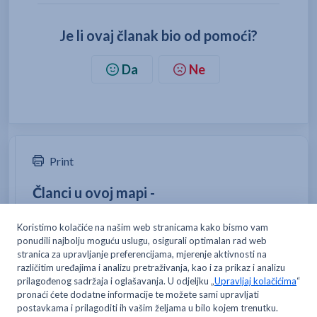
Je li ovaj članak bio od pomoći?
Da
Ne
Print
Članci u ovoj mapi -
Da li je dostava besplatna i postoji li iznos minimalne
narudžbe?
Kako se postaje Metro dostavni kupac?
Kako mogu promijeniti svoju adresu za dostavu?
Na koji način se šalje narudžba za dostavu?