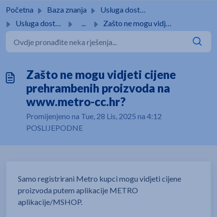
Preskoči na glavni sadržaj
Početna
Baza znanja
Usluga dostave
Usluga dostave
...
Zašto ne mogu vidjeti cijene prehrambenih proizvoda na ww...
Zašto ne mogu vidjeti cijene
prehrambenih proizvoda na
www.metro-cc.hr?
Promijenjeno na Tue, 28 Lis, 2025 na 4:12
POSLIJEPODNE
Samo registrirani Metro kupci mogu vidjeti cijene
proizvoda putem aplikacije METRO
aplikacije/MSHOP.