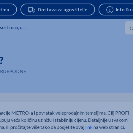
rtiman, cijene i promocije
?
49 PRIJEPODNE
rmacije METRO-a i povratak veleprodajnim temeljima. Cilj PROFI
puju veću količinu uz nižu i stabilniju cijenu. Detaljnije u svakom
 ili pročitajte više tako da posjetite ovaj
link
na web stranici.