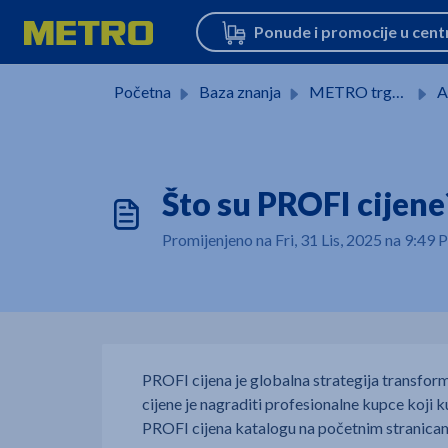
Preskoči na glavni sadržaj
Početna
Baza znanja
METRO trgovine
Aso
Što su PROFI cijene
Promijenjeno na Fri, 31 Lis, 2025 na 9:
PROFI cijena je globalna strategija transfo
cijene je nagraditi profesionalne kupce koji ku
PROFI cijena katalogu na početnim stranicama,