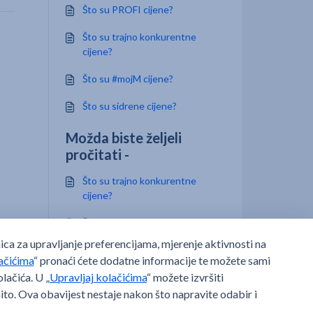
Što su PROFI cijene?
Što su trajno konkurentne
cijene?
Što su #mojM cijene?
Što su sidrene cijene?
Možda biste željeli
pročitati -
Što su trajno konkurentne
cijene?
Što su sidrene cijene?
Što su #mojM cijene?
Tko može instalirati aplikaciju?