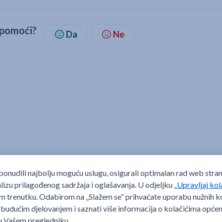
d pomoći?
Da
Ne