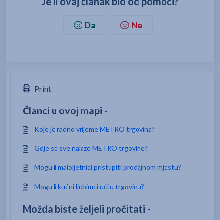
Je li ovaj članak bio od pomoći?
Da
Ne
Print
Članci u ovoj mapi -
Koje je radno vrijeme METRO trgovina?
Gdje se sve nalaze METRO trgovine?
Mogu li maloljetnici pristupiti prodajnom mjestu?
Mogu li kućni ljubimci ući u trgovinu?
Možda biste željeli pročitati -