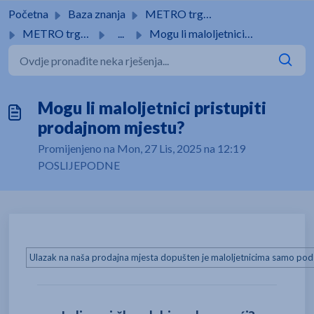
Preskoči na glavni sadržaj
Početna
Baza znanja
METRO trgovine
METRO trgovine
...
Mogu li maloljetnici pristupiti prodajnom mjestu?
Mogu li maloljetnici pristupiti
prodajnom mjestu?
Promijenjeno na Mon, 27 Lis, 2025 na 12:19
POSLIJEPODNE
Ulazak na naša prodajna mjesta dopušten je maloljetnicima samo pod