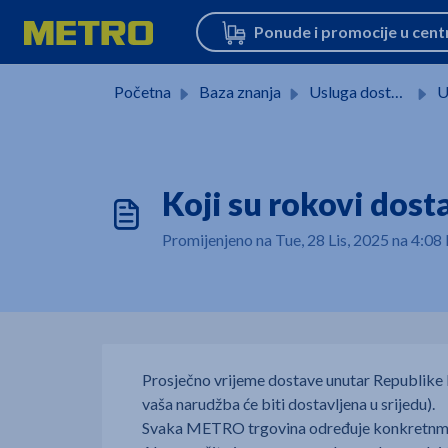
Preskoči na glavni sadržaj
Početna
Baza znanja
Usluga dostave
U
Koji su rokovi dost
Promijenjeno na Tue, 28 Lis, 2025 na 4
Prosječno vrijeme dostave unutar Republike H
vaša narudžba će biti dostavljena u srijedu).
Svaka METRO trgovina određuje konkretnmo v