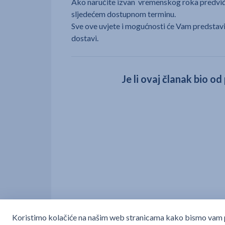
Ako naručite izvan vremenskog roka predviđe
sljedećem dostupnom terminu.
Sve ove uvjete i mogućnosti će Vam predstavit
dostavi.
Je li ovaj članak bio o