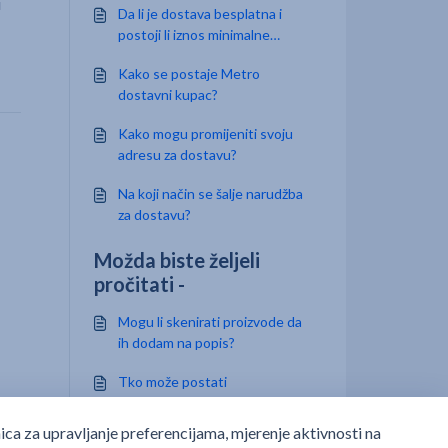
u
Da li je dostava besplatna i
postoji li iznos minimalne
narudžbe?
Kako se postaje Metro
dostavni kupac?
Kako mogu promijeniti svoju
adresu za dostavu?
Na koji način se šalje narudžba
za dostavu?
Možda biste željeli
pročitati -
Mogu li skenirati proizvode da
ih dodam na popis?
Tko može postati
veleprodajni/profesionalni
kupac METRO-a?
Što su PROFI cijene?