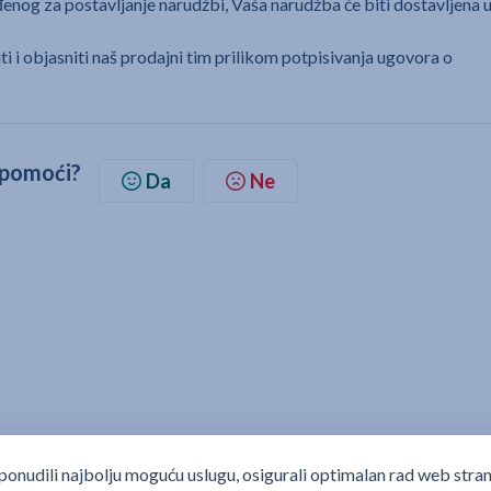
nog za postavljanje narudžbi, Vaša narudžba će biti dostavljena 
i i objasniti naš prodajni tim prilikom potpisivanja ugovora o
d pomoći?
Da
Ne