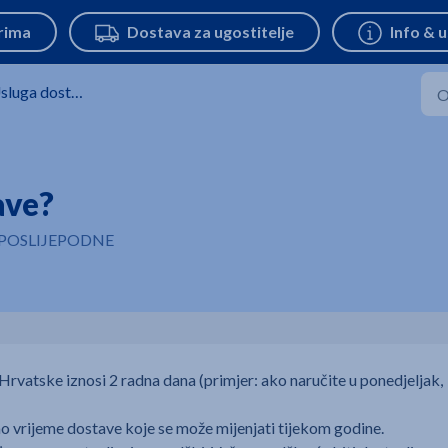
sluga dostave
ave?
:08 POSLIJEPODNE
rvatske iznosi 2 radna dana (primjer: ako naručite u ponedjeljak,
rijeme dostave koje se može mijenjati tijekom godine.