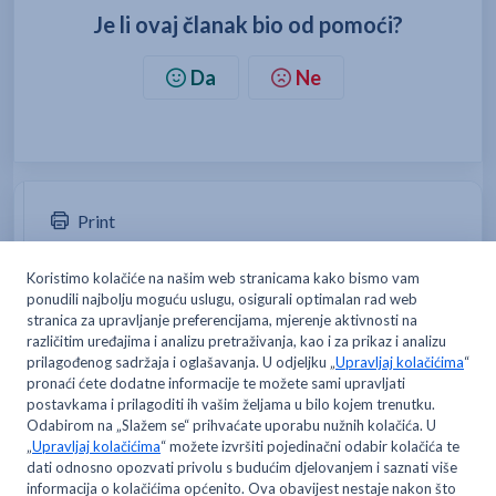
Je li ovaj članak bio od pomoći?
Da
Ne
Print
Članci u ovoj mapi -
Ima li METRO svoju aplikaciju s digitalnom karticom?
Kako instalirati METRO aplikaciju?
Koje mogućnosti i benefite pruža METRO aplikacija?
Je li moguće primati račune putem METRO aplikacije?
Možda biste željeli pročitati -