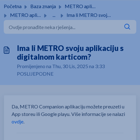
Preskoči na glavni sadržaj
Početna
Baza znanja
METRO aplikacija
METRO aplikacija
...
Ima li METRO svoju aplikaciju s digitalnom karticom?
Ima li METRO svoju aplikaciju s
digitalnom karticom?
Promijenjeno na Thu, 30 Lis, 2025 na 3:33
POSLIJEPODNE
Da, METRO Companion aplikaciju možete preuzeti u
App storeu ili Google playu. Više informacije se nalazi
ovdje
.